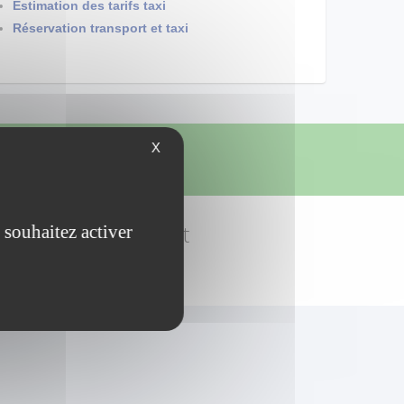
Estimation des tarifs taxi
Réservation transport et taxi
X
t Douai
à Biache-Saint-Vaast
 souhaitez activer