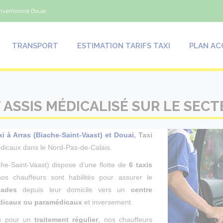
onventionné Douai
TRANSPORT
ESTIMATION TARIFS TAXI
PLAN AC
 ASSIS MÉDICALISÉ SUR LE SEC
xi à Arras (Biache-Saint-Vaast) et Douai
, Taxi
icaux dans le Nord-Pas-de-Calais.
he-Saint-Vaast) dispose d'une flotte de
6 taxis
nos chauffeurs sont habilités pour assurer le
lades
depuis leur domicile vers un
centre
édicaux ou paramédicaux
et inversement.
 pour un
traitement régulier
, nos chauffeurs