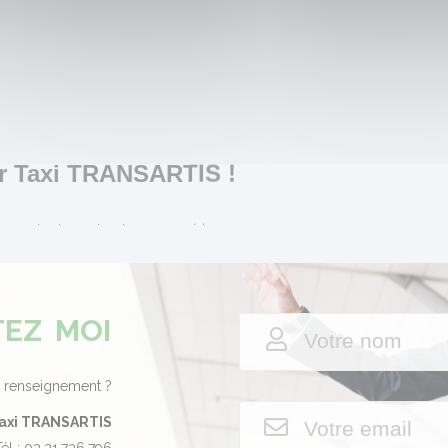
ar Taxi TRANSARTIS !
ocation le service de transport à la personne.
 de tourisme, nous mettons un point d'honneur à transporter nos
c des chauffeurs attentionnés, expérimentés et diplômés.
s en charge sur tout le secteur Osartis, dans un rayon de 20km
ares, aéroports, à la demande en France et en Belgique.
EZ MOI
 pouvons répondre à toutes vos demandes sur réservation.
onne doit être agréable et convivial, nos chauffeurs se montrent à
n renseignement ?
axi TRANSARTIS