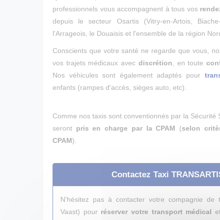
professionnels vous accompagnent à tous vos
rende
depuis le secteur Osartis (Vitry-en-Artois, Biach
l'Arrageois, le Douaisis et l'ensemble de la région No
Conscients que votre santé ne regarde que vous, nos
vos trajets médicaux avec
discrétion
, en toute
conf
Nos véhicules sont également adaptés pour
tran
enfants (rampes d'accès, sièges auto, etc).
Comme nos taxis sont conventionnés par la Sécurité S
seront
pris en charge par la CPAM
(
selon crit
CPAM
).
Contactez Taxi TRANSARTIS 
N'hésitez pas à contacter votre compagnie de tr
Vaast)
pour
réserver votre transport médical
et