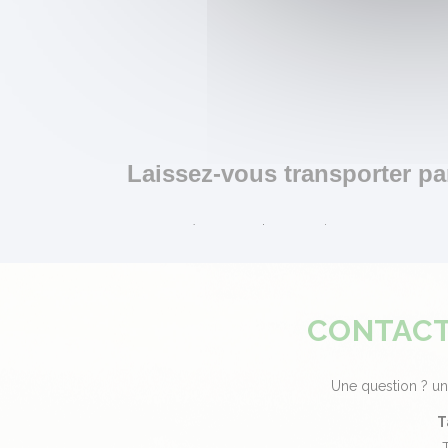
Laissez-vous transporter p
Restructurée en 2016, la SAS Taxi TRANSARTIS a pour v
Qu'il s'agisse de transports scolaires, médicaux ou
passagers dans des véhicules contrôlés et adaptés ave
Situé à Biache-Saint-Vaast, nous assurons les prise
autour de Vitry-en-Artois, vers toutes destinations : g
CONTACT
Grâce à nos 6 véhicules, allant de 5 à 9 places, nous
Parce que nous considérons que le transport à la pers
l'écoute et au service de chacun.
Une question ? u
T