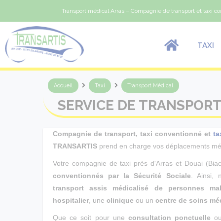
Panneau de gestion des cookies
Transport médical Arras – Compagnie de transport et taxi c
TAXI
Accueil
Taxi
Transport Médical
SERVICE DE TRANSPORT
Compagnie de transport, taxi conventionné et
ta
TRANSARTIS
prend en charge vos déplacements méd
Votre compagnie de taxi près d'Arras et Douai (Biac
conventionnés par la Sécurité Sociale
. Ainsi, 
transport assis médicalisé de personnes ma
hospitalier
, une
clinique
ou un
centre de soins m
Que ce soit pour une
consultation ponctuelle
ou