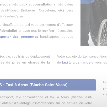
z-vous médicaux et consultations médicales
e-Saint-Vaast, Brebières, Corbehem, etc) vers
rd-Pas-de-Calais.
 chauffeurs de taxi vous permettent d'effectuer
identialité
et avec tout le
confort
nécessaire.
sporter des personnes
handicapées ou des
ociale, vos frais de déplacement
Votre société de taxi conventio
ères de prise en charge de la
de
taxi à la demande
et vers le
Po
: Taxi à Arras (Biache Saint Vaast)
p
co
ansport, taxi conventionné et taxi à Arras (Biache-Saint-
 obtenir d'avantage d'informations sur ce service ou votre